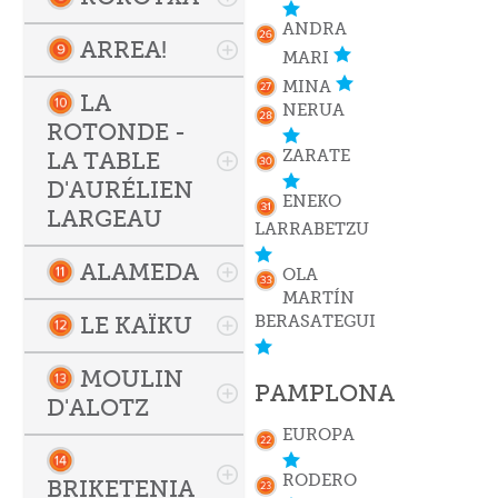
ANDRA
ARREA!
MARI
MINA
LA
NERUA
ROTONDE -
ZARATE
LA TABLE
D'AURÉLIEN
ENEKO
LARGEAU
LARRABETZU
ALAMEDA
OLA
MARTÍN
LE KAÏKU
BERASATEGUI
MOULIN
PAMPLONA
D'ALOTZ
EUROPA
RODERO
BRIKETENIA