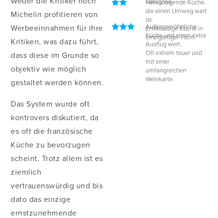
Weder die Kritiker noch
Kategorie.
Hervorragende Küche,
die einen Umweg wert
Michelin profitieren von
ist.
Außergewöhnliche
Werbeeinnahmen für ihre
Erstklassige Küche in
Küche und einen extra
einzigartiger Form.
Kritiken, was dazu führt,
Ausflug wert.
Oft extrem teuer und
dass diese im Grunde so
mit einer
objektiv wie möglich
umfangreichen
Weinkarte.
gestaltet werden können.
Das System wurde oft
kontrovers diskutiert, da
es oft die französische
Küche zu bevorzugen
scheint. Trotz allem ist es
ziemlich
vertrauenswürdig und bis
dato das einzige
ernstzunehmende