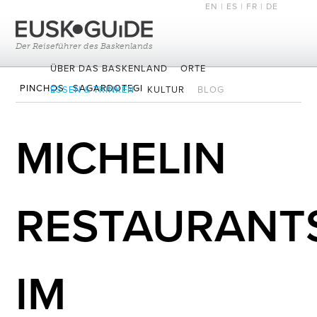
EN
|
ES
|
FR
| DE
Der Reiseführer des Baskenlands
ÜBER DAS BASKENLAND
ORTE
PINCHOS
SAGARDOTEGI
ESSEN & TRINKEN
KULTUR
BLOG
MICHELIN-STERNE RESTAURANTS
MICHELIN
RESTAURANT
IM