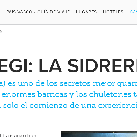
PAÍS VASCO - GUÍA DE VIAJE
LUGARES
HOTELES
GA
PI
ÍN
SI
RE
GI: LA SIDRER
ca) es uno de los secretos mejor gua
de enormes barricas y los chuletones 
 solo el comienzo de una experienc
dra (
sagardo
en