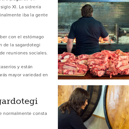
siglo XI. La sidrería
ginalmente iba la gente
eber con el estómago
ón de la sagardotegi
de reuniones sociales.
caseríos y están
rarás mayor variedad en
gardotegi
ue normalmente consta