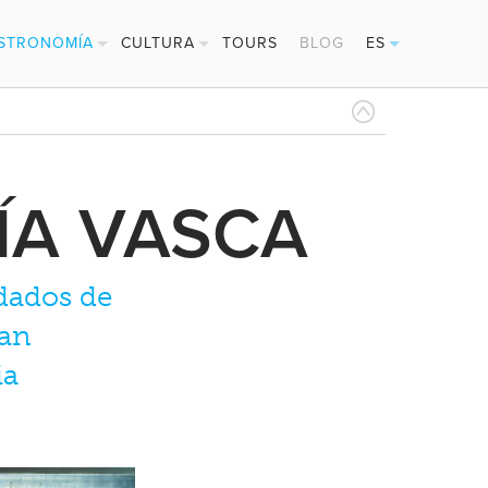
STRONOMÍA
CULTURA
TOURS
BLOG
ES
NTXOS
FESTIVALES
EN
DRERÍAS
DEPORTES
FR
ST. MICHELÍN
DE
ÍA VASCA
rdados de
tan
ia