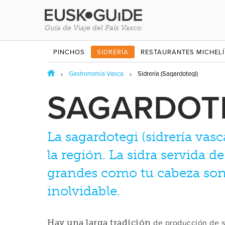
Guía de Viaje del País Vasco
PINCHOS
SIDRERÍA
RESTAURANTES MICHEL
Gastronomía Vasca
Sidrería (Sagardotegi)
SAGARDOTE
La sagardotegi (sidrería vas
la región. La sidra servida 
grandes como tu cabeza son
inolvidable.
de producción de si
Hay una larga tradición