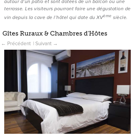
autour d’un patio et sont dotées de un balcon ou une
terrasse. Les visiteurs pourront faire une dégustation de
ème
vin depuis la cave de l’hôtel qui date du XV
siècle.
Gîtes Ruraux & Chambres d'Hôtes