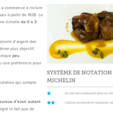
 a commencé à inclure
ues à partir de 1926. Le
une échelle
de 0 à 3
çoivent d’argent des
tème plus objectif,
quelque
peu
eu une préférence pour
SYSTÈME DE NOTATION
MICHELIN
e notation qui compte
Un très bon restaurant dans sa cat
eureux d’avoir autant
Cuisine excellente et restaurant va
algré le fait que de