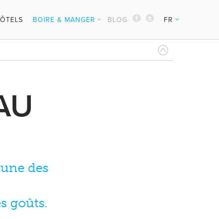
ÔTELS
BOIRE & MANGER
BLOG
FR
PINTXOS
EN
CIDRERIES
ES
MICHELIN REST.
DE
AU
l’une des
es goûts.