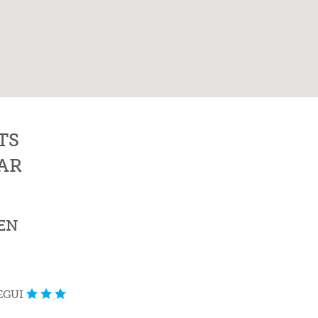
TS
AR
IEN
EGUI