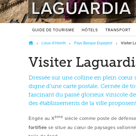
LAGUARDIA
GUIDE DE TOURISME
HÔTELS
TRANSPORT
Lieux d'intérêt
Pays Basque Espagnol
Visiter 
Visiter Laguard
Dressée sur une colline en plein cœur d
digne d’une carte postale. Cernée de tou
fascinant du passé glorieux vinicole de
des établissements de la ville proposen
ème
Erigée au X
siècle comme poste de défense
fortifiée
se situe au cœur de paysages vallonnés
toile de fond.