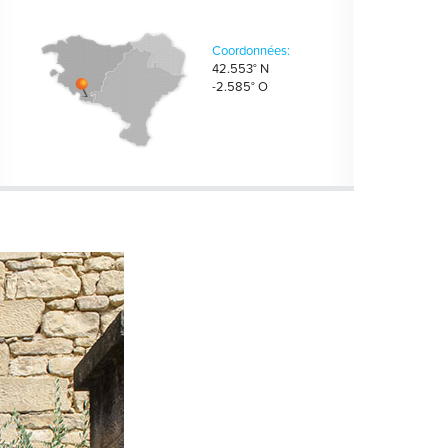
Coordonnées:
42.553° N
-2.585° O