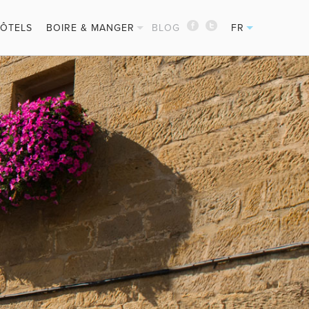
ÔTELS
BOIRE & MANGER
BLOG
FR
PINTXOS
EN
CIDRERIES
ES
MICHELIN REST.
DE